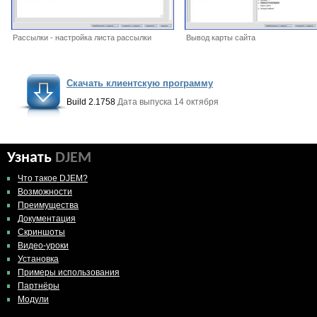
Рассылки - настройка листа рассылки
Вывод карты сайта
Скачать клиентскую программу
Build 2.1758
Дата выпуска 14 октября
Узнать
DJEM
Что такое DJEM?
Возможности
Преимущества
Документация
Скриншоты
Видео-уроки
Установка
Примеры использования
Партнёры
Модули