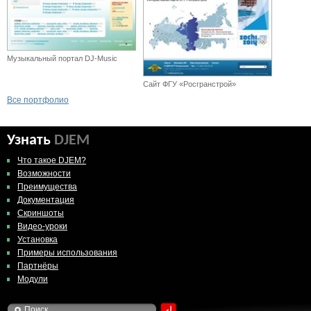
Музыкальный портал DJ-Music
Сайт ФГУ «Росгранстрой»
Все портфолио
Узнать
DJEM
Что такое DJEM?
Возможности
Преимущества
Документация
Скриншоты
Видео-уроки
Установка
Примеры использования
Партнёры
Модули