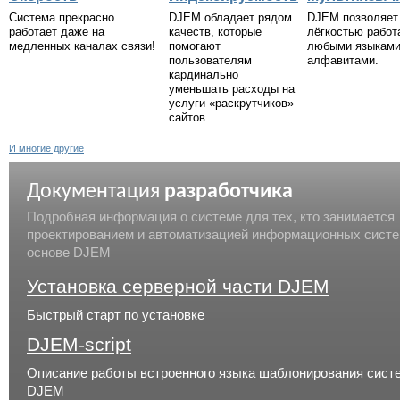
Система прекрасно
DJEM обладает рядом
DJEM позволяет
работает даже на
качеств, которые
лёгкостью работ
медленных каналах связи!
помогают
любыми языками
пользователям
алфавитами.
кардинально
уменьшать расходы на
услуги «раскрутчиков»
сайтов.
И многие другие
Документация
разработчика
Подробная информация о системе для тех, кто занимается
проектированием и автоматизацией информационных систе
основе DJEM
Установка серверной части DJEM
Быстрый старт по установке
DJEM-script
Описание работы встроенного языка шаблонирования сист
DJEM