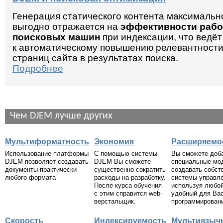
Генерация статического контента максимальн
выгодно отражается на
эффективности раб
поисковых машин
при индексации, что ведёт
к автоматическому повышению релевантност
страниц сайта в результатах поиска.
Подробнее
Чем DJEM лучше других
Мультиформатность
Экономия
Расширяемо
Использование платформы
С помощью системы
Вы сможете доб
DJEM позволяет создавать
DJEM Вы сможете
специальные мо
документы практически
существенно сократить
создавать собст
любого формата
расходы на разработку.
системы управле
После курса обучения
используя любо
с этим справится web-
удобный для Вас
верстальщик.
программирован
Скорость
Индексируемость
Мультиязыч