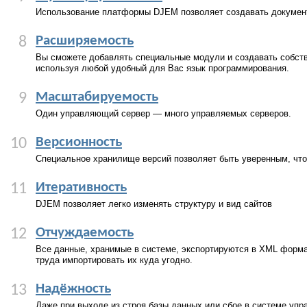
Использование платформы DJEM позволяет создавать докумен
Расширяемость
8
Вы сможете добавлять специальные модули и создавать собст
используя любой удобный для Вас язык программирования.
Масштабируемость
9
Один управляющий сервер — много управляемых серверов.
Версионность
10
Специальное хранилище версий позволяет быть уверенным, что
Итеративность
11
DJEM позволяет легко изменять структуру и вид сайтов
Отчуждаемость
12
Все данные, хранимые в системе, экспортируются в XML формат
труда импортировать их куда угодно.
Надёжность
13
Даже при выходе из строя базы данных или сбое в системе упр