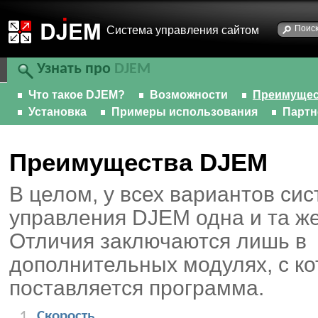
Cистема управления сайтом
Узнать про
DJEM
Что такое DJEM?
Возможности
Преимущес
Установка
Примеры использования
Парт
Преимущества DJEM
В целом, у всех вариантов си
управления DJEM одна и та ж
Отличия заключаются лишь в
дополнительных модулях, с к
поставляется программа.
Скорость