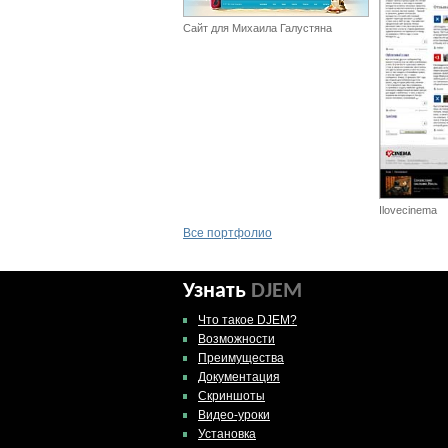
Сайт для Михаила Галустяна
Ilovecinema
Все портфолио
Узнать
DJEM
Что такое DJEM?
Возможности
Преимущества
Документация
Скриншоты
Видео-уроки
Установка