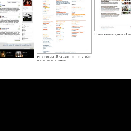
Новостное издание «Не
Независимый каталог фотостудий с
почасовой оплатой