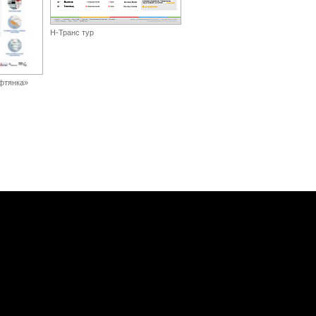
Н-Транс тур
фтянка»