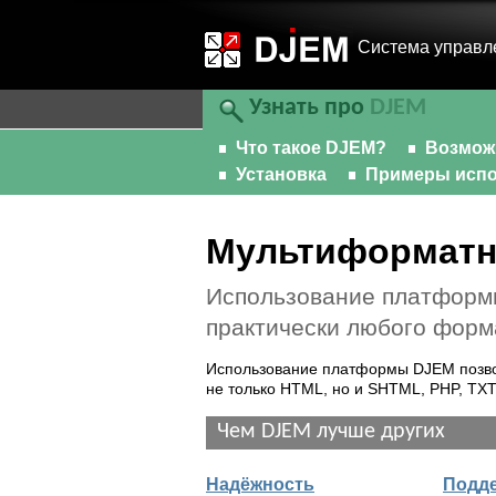
Cистема управл
Узнать про
DJEM
Что такое DJEM?
Возмож
Установка
Примеры испо
Мультиформатн
Использование платформ
практически любого форм
Использование платформы DJEM позво
не только HTML, но и SHTML, PHP, TXT
Чем DJEM лучше других
Надёжность
Подд