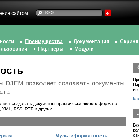
ения сайтом
ности
Преимущества
Документация
Скрин
льзования
Партнёры
Модули
ость
Пр
ы DJEM позволяет создавать документы
Па
ин
ата
Как
ляет создавать документы практически любого формата —
, XML, RSS, RTF и других.
Вс
ко
са
ержка
Мультиформатность