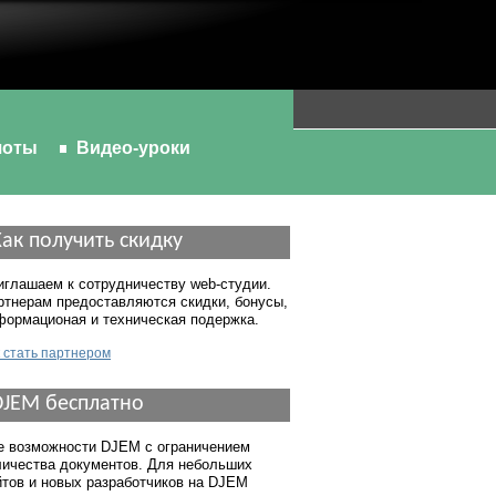
шоты
Видео-уроки
Как получить скидку
иглашаем к сотрудничеству web-студии.
ртнерам предоставляются скидки, бонусы,
формационая и техническая подержка.
 стать партнером
DJEM бесплатно
е возможности DJEM с ограничением
личества документов. Для небольших
йтов и новых разработчиков на DJEM