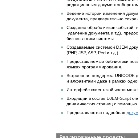
редакционным документооборото
Ведение истории изменения докум
документа, предварительно сохра
Создание обработчиков событий, 
удаление документа и т.д), пред
бизнес-логики
системы.
Создаваемые системой DJEM доку
(PHP, JSP, ASP, Perl и т.д.).
Предоставляемые библиотеки позв
языках программирования.
Встроенная поддержка UNICODE да
и алфавитами даже в рамках одно
Интерфейс клиентской части может
Входящий в состав
DJEM-Script
опе
динамических страниц с помощью
Предоставляется подробная
доку
Реализованные проекты