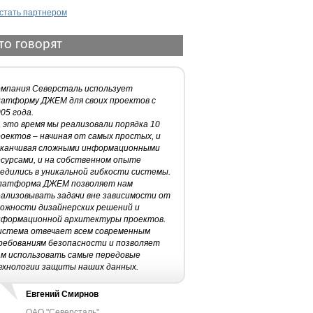
 стать партнером
то говорят
омпания Северсталь использует
латформу ДЖЕМ для своих проектов с
05 года.
 это время мы реализовали порядка 10
оектов – начиная от самых простых, и
аканчивая сложными информационными
есурсами, и на собственном опыте
едились в уникальной гибкости системы.
латформа ДЖЕМ позволяет нам
еализовывать задачи вне зависимости от
ложности дизайнерских решений и
нформационной архитектуры проектов.
истема отвечает всем современным
ребованиям безопасности и позволяет
ам использовать самые передовые
ехнологии защиты наших данных.
Евгений Смирнов
ОАО "Северсталь"