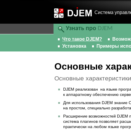
Cистема управл
Узнать про
DJEM
Что такое DJEM?
Возмож
Установка
Примеры испо
Основные харак
Основные характеристик
DJEM реализован на языке програ
к аппаратному обеспечению серве
Для использования DJEM знание C
на простом, специально разработ
Расширение возможностей DJEM п
система плагинов позволяет рас
практически на любом языке прог