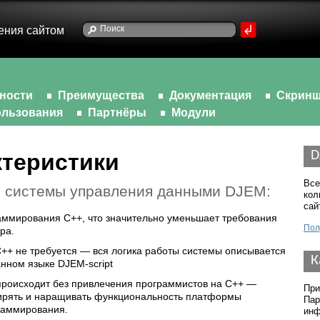
ения сайтом
ности
Преимущества
Документация
Скрин
льзования
Партнёры
Модули
D
теристики
Все
и системы управления данными DJEM:
кол
сай
ммирования C++, что значительно уменьшает требования
Пол
ра.
++ не требуется — вся логика работы системы описывается
К
анном языке
DJEM-script
роисходит без привлечения программистов на C++ —
При
ширять и наращивать функциональность платформы
Пар
раммирования.
инф