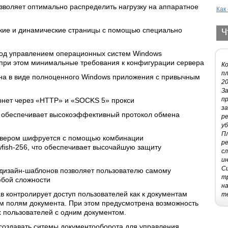
зволяет оптимально распределить нагрузку на аппаратное
Как
кие и динамические страницы с помощью специально
Ч
под управлением операционных систем Windows
 при этом минимальные требования к конфигурации сервера
К
п
на в виде полноценного Windows приложения с привычным
20
За
пр
рнет через «HTTP» и «SOCKS 5» прокси
з
м обеспечивает высокоэффективный протокол обмена
р
уб
П
ервером шифруется с помощью комбинации
р
wfish-256
, что обеспечивает высочайшую защиту
с
и
С
 дизайн-шаблонов
позволяет пользователю самому
т
юбой сложности
н
в контролирует доступ пользователей как к документам
т
ым полям документа. При этом предусмотрена возможность
 пользователей с одним документом.
создавать ситемы документооборота для управления