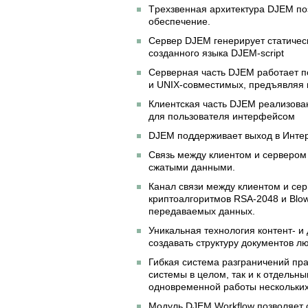
Tрехзвенная архитектура DJEM по
обеспечение.
Сервер DJEM генерирует статичес
созданного языка
DJEM-script
Серверная часть DJEM работает 
и UNIX-совместимых
, предъявляя
Клиентская часть DJEM реализова
для пользователя интерфейсом
DJEM поддерживает выход в Инте
Связь между клиентом и серверо
сжатыми данными.
Канал связи между клиентом и с
криптоалгоритмов
RSA-2048
и Blo
передаваемых данных.
Уникальная технология
контент-
и
создавать структуру документов л
Гибкая система разграничений пра
системы в целом, так и к отдельн
одновременной работы нескольких
Модуль DJEM Workflow позволяет 