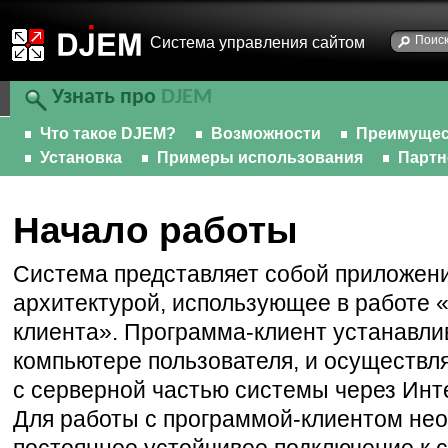
Cистема управления сайтом
Узнать про
DJEM
Что такое DJEM?
Возможности
Преимущес
Установка
Примеры использования
Парт
Начало работы
Система представляет собой приложени
архитектурой, использующее в работе «
клиента».
Программа-клиент
устанавли
компьютере пользователя, и осуществл
с серверной частью системы через Инт
Для работы
с программой-клиентом
нео