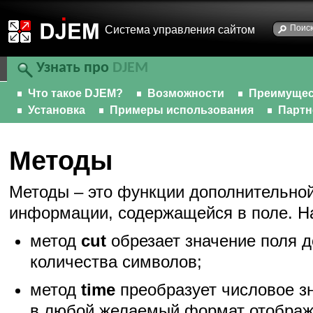
Cистема управления сайтом
Узнать про
DJEM
Что такое DJEM?
Возможности
Преимущес
Установка
Примеры использования
Парт
Методы
Методы – это функции дополнительно
информации, содержащейся в поле. Н
метод
cut
обрезает значение поля д
количества символов;
метод
time
преобразует числовое з
в любой желаемый формат отображ