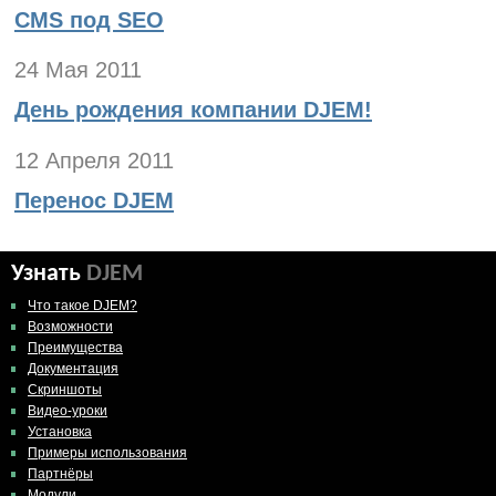
CMS под SEO
24 Мая 2011
День рождения компании DJEM!
12 Апреля 2011
Перенос DJEM
Узнать
DJEM
Что такое DJEM?
Возможности
Преимущества
Документация
Скриншоты
Видео-уроки
Установка
Примеры использования
Партнёры
Модули