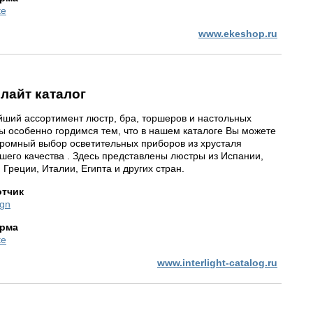
te
www.ekeshop.ru
лайт каталог
ший ассортимент люстр, бра, торшеров и настольных
ы особенно гордимся тем, что в нашем каталоге Вы можете
громный выбор осветительных приборов из хрусталя
шего качеcтва . Здесь представлены люстры из Испании,
 Греции, Италии, Египта и других стран.
отчик
gn
рма
te
www.interlight-catalog.ru