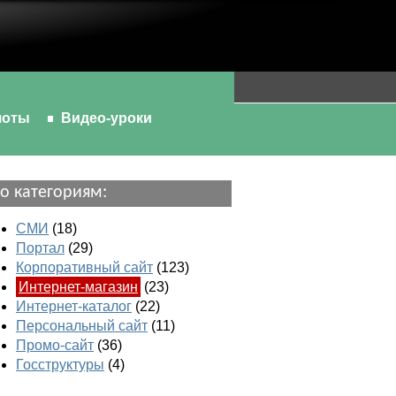
шоты
Видео-уроки
о категориям:
СМИ
(18)
Портал
(29)
Корпоративный сайт
(123)
Интернет-магазин
(23)
Интернет-каталог
(22)
Персональный сайт
(11)
Промо-сайт
(36)
Госструктуры
(4)