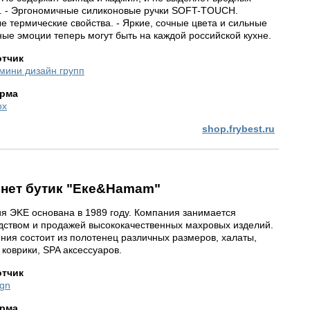
. - Эргономичные силиконовые ручки SOFT-TOUCH.
е термические свойства. - Яркие, сочные цвета и сильные
ные эмоции теперь могут быть на каждой российской кухне.
отчик
мини дизайн групп
рма
ox
shop.frybest.ru
нет бутик "Еке&Hamam"
я ЭKE основана в 1989 году. Компания занимается
дством и продажей высококачественных махровых изделий.
ния состоит из полотенец различных размеров, халаты,
 коврики, SPA аксессуаров.
отчик
gn
рма