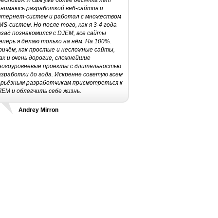
деология. Я сам уже более десятка лет
анимаюсь разработкой веб-сайтов и
нтернет-систем и работал с множеством
MS-систем. Но после того, как я 3-4 года
азад познакомился с DJEM, все сайты
еперь я делаю только на нём. На 100%.
ричём, как простые и несложные сайты,
ак и очень дорогие, сложнейшие
ногоуровневые проекты с длительностью
азработки до года. Искренне советую всем
ерьёзным разработчикам присмотреться к
JEM и облегчить себе жизнь.
Andrey Mirron