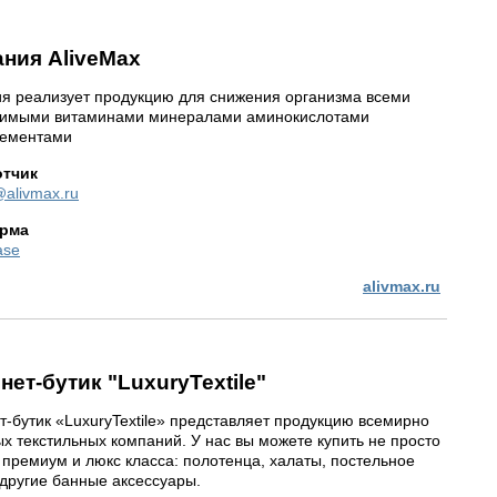
ния AliveMax
я реализует продукцию для снижения организма всеми
имыми витаминами минералами аминокислотами
лементами
отчик
@alivmax.ru
рма
ase
alivmax.ru
нет-бутик "LuxuryTextile"
т-бутик «LuxuryTextile» представляет продукцию всемирно
ых текстильных компаний. У нас вы можете купить не просто
 премиум и люкс класса: полотенца, халаты, постельное
 другие банные аксессуары.