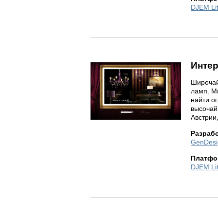
DJEM Li
Интер
Широчай
ламп. М
найти о
высочай
Австрии,
Разраб
GenDesi
Платфо
DJEM Li