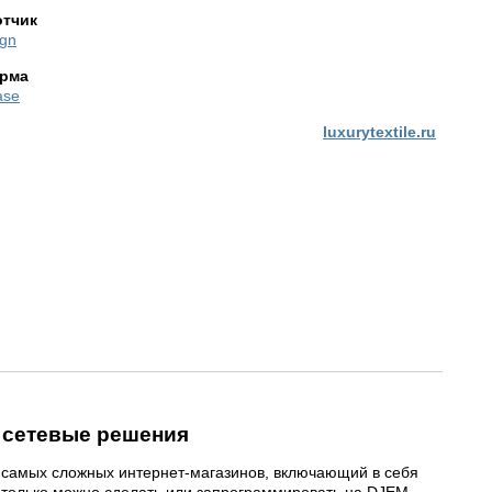
отчик
gn
рма
ase
luxurytextile.ru
 сетевые решения
 самых сложных интернет-магазинов, включающий в себя