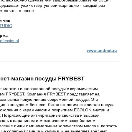
 только можно сделать или запрограммировать на DJEM.
держивает уже четвёртую реинкарнацию - каждый раз
тся что-то новое.
отчик
TUDIO
рма
ofessional
www.andnet.ru
нет-магазин посуды FRYBEST
т-магазин инновационной посуды с керамическим
ем FRYBEST. Компания FRYBEST представляет на
ком рынке новую линию современной посуды. Это
ия в посудном бизнесе. Литая экологически чистая посуда
поколения с керамическим покрытием ECOLON внутри и
. Потрясающие антипригарные свойства и высокая
вость к царапинам и механическим воздействиям. -
вление пищи с минимальным количеством масла и легкость
- Не содержит свинца и кадмия, и не выделяет вредных