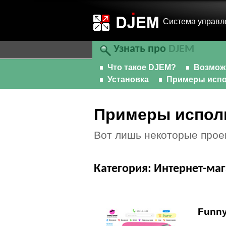
Cистема управл
Узнать про
DJEM
Что такое DJEM?
Возмож
Установка
Примеры испо
Примеры испол
Вот лишь некоторые прое
Категория: Интернет-ма
Funny