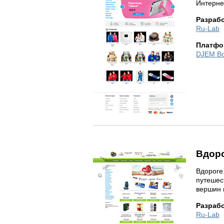
Интерне
Разраб
Ru-Lab
Платфо
DJEM B
Вдоро
Вдороге.
путешес
вершин 
Разраб
Ru-Lab