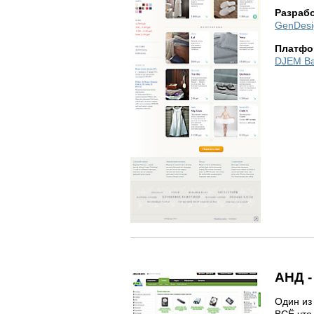
Разраб
GenDesi
Платфо
DJEM B
АНД -
Один из