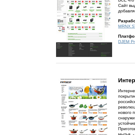
ВСЁ что
Сайт вы
добавляе
Разраб
MRNX.S
Платфо
DJEM Pr
Интер
Интерне
покрыти
российс
революц
нового 
снаружи
устойчи
Пригото
мытья. 