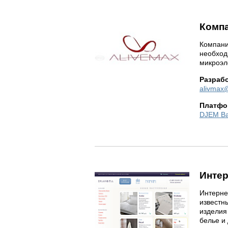
Компа
Компани
необход
микроэ
Разраб
alivmax
Платфо
DJEM B
Интер
Интерне
известн
изделия
белье и