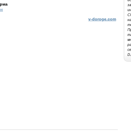
и
рма
з
ox
и
C
v-doroge.com
н
т
П
т
м
р
с
D