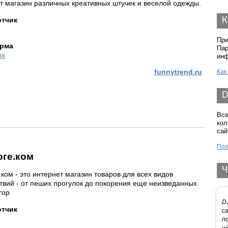
т магазин различных креативных штучек и веселой одежды.
К
отчик
При
рма
Пар
ox
инф
funnytrend.ru
Как
D
Все
кол
сай
Пол
ге.ком
Ч
ком - это интернет магазин товаров для всех видов
твий - от пеших прогулок до покорения еще неизведанных
гор
D
отчик
с
п