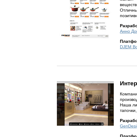
веществ
Отличны
позитив
Разраб
Анно До
Платфо
DJEM B
Интер
Компани
произво
Наша ли
тапочки,
Разраб
GenDesi
Платфо