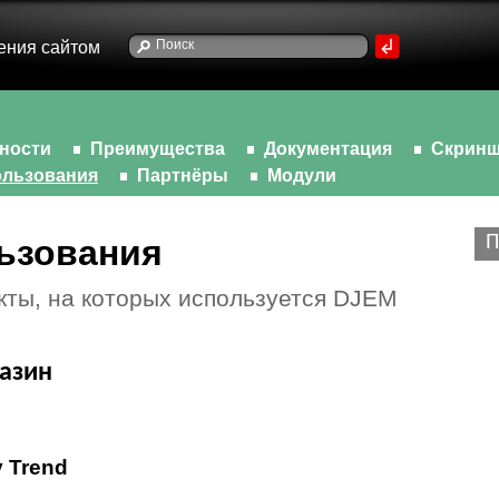
ения сайтом
ности
Преимущества
Документация
Скрин
льзования
Партнёры
Модули
П
ьзования
кты, на которых используется DJEM
газин
 Trend