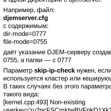
Например, файл:
djemserver.cfg
с содержимым:
dir-mode=0777
file-mode=0755
даёт указание
DJEM-серверу
созда
0755, а папки — с 0777
Параметр
skip-ip-check
нужен, если
используется кластер или кеширую
В таких случаях без этого параметр
такого вида:
[kernel.cpp:493]
Non-existing
userkey='ru2pcFSCmktwBVFpkD1Xk2