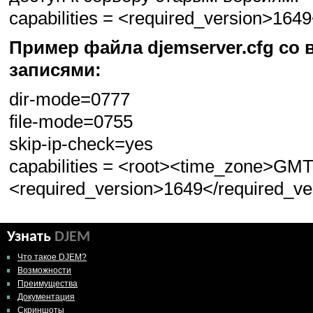
capabilities = <required_version>164
Пример файла djemserver.cfg со
записями:
dir-mode=0777
file-mode=0755
skip-ip-check=yes
capabilities = <root><time_zone>GM
<required_version>1649</required_ve
Узнать
DJEM
Что такое DJEM?
Возможности
Преимущества
Документация
Скриншоты