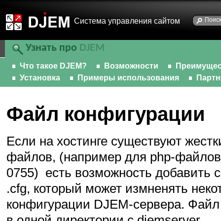
Cистема управления сайтом
Узнать про
DJEM
Что такое DJEM?
Возможности
Преимущес
Установка
Примеры использования
Парт
Файл конфигурации
Если на хостинге существуют жестк
файлов, (например для
php-файлов
0755) есть возможность добавить 
.cfg, который может измненять нек
конфигурации
DJEM-сервера.
Файл 
в одной директории с djemserver.