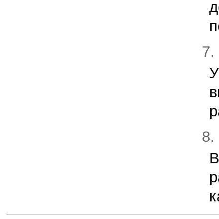
д
п
7.
У
в
р
8.
В
р
к